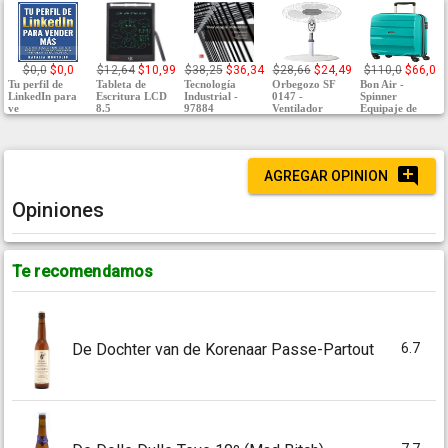
$0,0
$0,0
$12,64
$10,99
$38,25
$36,34
$28,66
$24,49
$110,0
$66,0
Tu perfil de
Tableta de
Tecnología
Orbegozo SF
Bon Air -
LinkedIn para
Escritura LCD
Industrial -
0147 -
Spinner
ve
8.5
97884
Ventilador
Equipaje de
AGREGAR OPINION
Opiniones
Te recomendamos
6.7
De Dochter van de Korenaar Passe-Partout