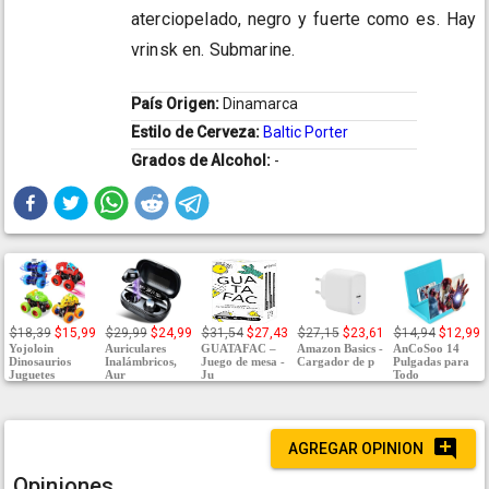
aterciopelado, negro y fuerte como es. Hay
vrinsk en. Submarine.
País Origen:
Dinamarca
Estilo de Cerveza:
Baltic Porter
Grados de Alcohol:
-
$18,39
$15,99
$29,99
$24,99
$31,54
$27,43
$27,15
$23,61
$14,94
$12,99
Yojoloin
Auriculares
GUATAFAC –
Amazon Basics -
AnCoSoo 14
Dinosaurios
Inalámbricos,
Juego de mesa -
Cargador de p
Pulgadas para
Juguetes
Aur
Ju
Todo
AGREGAR OPINION
Opiniones