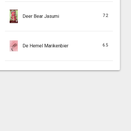
7.2
Deer Bear Jasumi
6.5
De Hemel Marikenbier