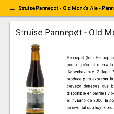
Struise Pannepøt - Old Monk's Ale - Pan
Struise Pannepøt - Old M
Pannepøt (leer Pannepeu
como guiño al mercado 
'Københavnske Øldage 2
produce para expresar la
cerveza daneses que be
disponible en barriles y 
el invierno de 2006, la p
un nivel tal que hoy la pr