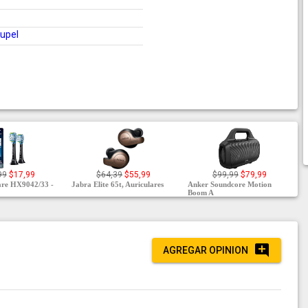
upel
99
$17,99
$64,39
$55,99
$99,99
$79,99
care HX9042/33 -
Jabra Elite 65t, Auriculares
Anker Soundcore Motion
Boom A
AGREGAR OPINION