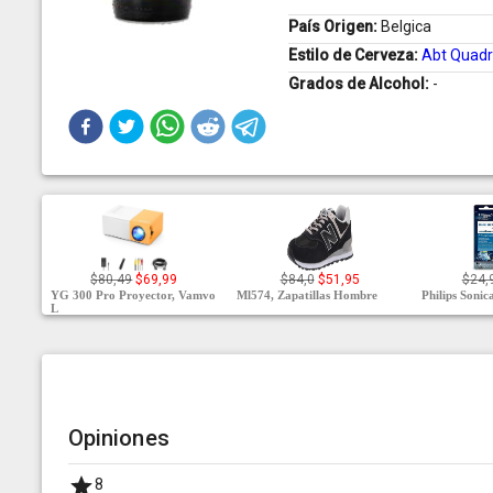
País Origen:
Belgica
Estilo de Cerveza:
Abt Quadr
Grados de Alcohol:
-
$80,49
$69,99
$84,0
$51,95
$24,
YG 300 Pro Proyector, Vamvo
Ml574, Zapatillas Hombre
Philips Soni
L
Opiniones
8