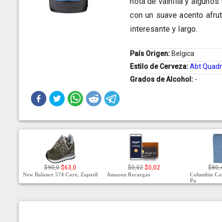
nota de vainilla y alguno
con un suave acento afru
interesante y largo.
País Origen:
Belgica
Estilo de Cerveza:
Abt Quadr
Grados de Alcohol:
-
$90,0
$63,0
$0,02
$0,02
$80,
New Balance 574 Core, Zapatil
Amazon Recargas
Columbia Cas
Pa