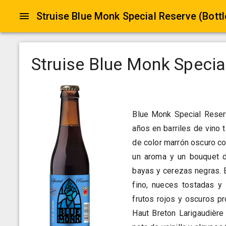
Struise Blue Monk Special Reserve (Bott
Struise Blue Monk Specia
Blue Monk Special Reser
años en barriles de vino 
de color marrón oscuro c
un aroma y un bouquet d
bayas y cerezas negras. 
fino, nueces tostadas 
frutos rojos y oscuros p
Haut Breton Larigaudière