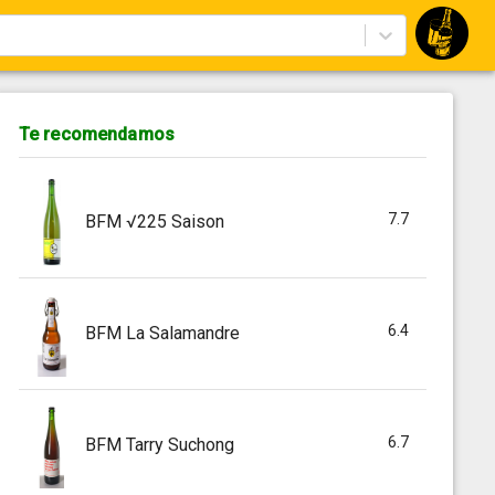
Te recomendamos
7.7
BFM √225 Saison
6.4
BFM La Salamandre
6.7
BFM Tarry Suchong