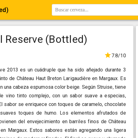
led)
Buscar cerveza...
l Reserve (Bottled)
7.8/10
ve 2013 es un cuádruple que ha sido añejado durante 3
tinto de Château Haut Breton Larigaudière en Margaux. Es
on una cabeza espumosa color beige. Según Struise, tiene
e vino tinto complejo, con un sabor suave a especias,
El sabor se enriquece con toques de caramelo, chocolate
y suaves toques de humo. Los elementos afrutados de
rovienen del envejecimiento en barriles finos de Château
 en Margaux. Estos sabores están agregando una ligera