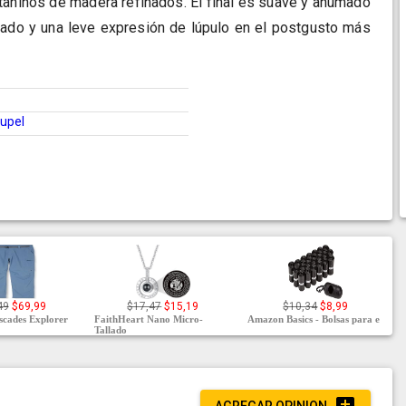
s taninos de madera refinados. El final es suave y ahumado
tado y una leve expresión de lúpulo en el postgusto más
upel
49
$69,99
$17,47
$15,19
$10,34
$8,99
cades Explorer
FaithHeart Nano Micro-
Amazon Basics - Bolsas para e
Tallado
AGREGAR OPINION