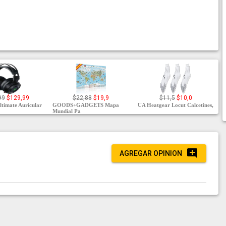
99
$129,99
$22,88
$19,9
$11,5
$10,0
ltimate Auricular
GOODS+GADGETS Mapa
UA Heatgear Locut Calcetines,
Mundial Pa
AGREGAR OPINION