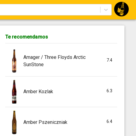
Te recomendamos
Amager / Three Floyds Arctic
7.4
SunStone
6.3
Amber Kozlak
6.4
Amber Pszeniczniak