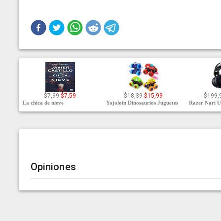
$7,99
$7,59
$18,39
$15,99
$199,
La chica de nieve
Yojoloin Dinosaurios Juguetes
Razer Nari U
Opiniones