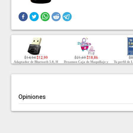
$14,94
$12,99
$21,69
$18,86
$0
Adaptador de Bluetooth 5.0, H
Dreamon Caja de Maquillaje y
Tu perfil de 
Opiniones