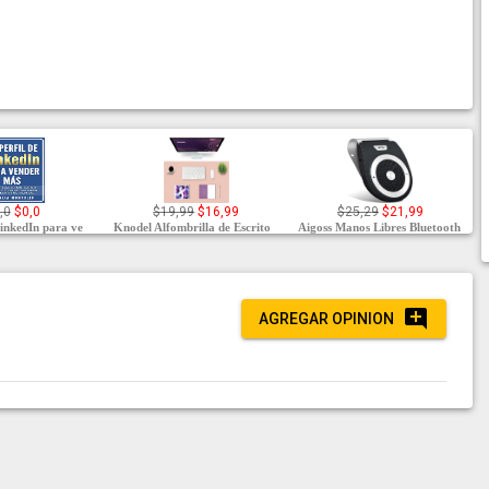
,0
$0,0
$19,99
$16,99
$25,29
$21,99
LinkedIn para ve
Knodel Alfombrilla de Escrito
Aigoss Manos Libres Bluetooth
AGREGAR OPINION