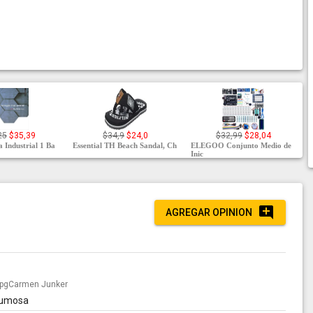
25
$35,39
$34,9
$24,0
$32,99
$28,04
 Industrial 1 Ba
Essential TH Beach Sandal, Ch
ELEGOO Conjunto Medio de
Inic
AGREGAR OPINION
Carmen Junker
spumosa