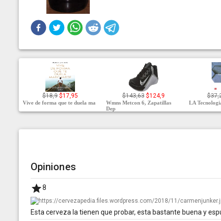
$18,9
$17,95
$143,63
$124,9
$37,
Vive de forma que te duela ma
Wmns Metcon 6, Zapatillas
LA Tecnologia
Dep
Opiniones
8
Esta cerveza la tienen que probar, esta bastante buena y e