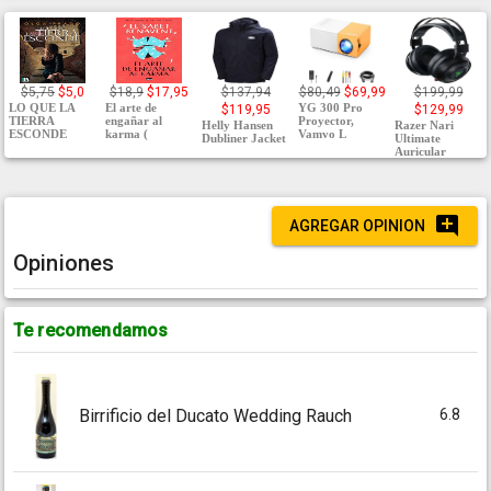
$5,75
$5,0
$18,9
$17,95
$137,94
$80,49
$69,99
$199,99
LO QUE LA
El arte de
YG 300 Pro
$119,95
$129,99
TIERRA
engañar al
Proyector,
Helly Hansen
Razer Nari
ESCONDE
karma (
Vamvo L
Dubliner Jacket
Ultimate
Auricular
AGREGAR OPINION
Opiniones
Te recomendamos
6.8
Birrificio del Ducato Wedding Rauch