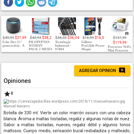
$49,99
$21,99
$43,93
$38,2
$38,25
$36,34
$16,99
$16,5
$137,99
Echo Dot (3.ª
PILOPEPTAN
Tecnología
Gillette
$119,99
generación) - A
WOMAN
Industrial -
ProGlide Power
Proyector WiFi,
PACK 2 MESES
97884
Maqui
Mini Proyecto
AGREGAR OPINION
Opiniones
8
Manuel Navarro
Botella de 330 ml. Vierte un color marrón oscuro con una cabeza
blanca. Aroma a maltas tostadas, regaliz y algunas notas de nuez.
Sabor a maltas tostadas, nueces, regaliz débil y algunos tonos
maltosos. Cuerpo medio, sensación bucal resbaladiza y malteado,