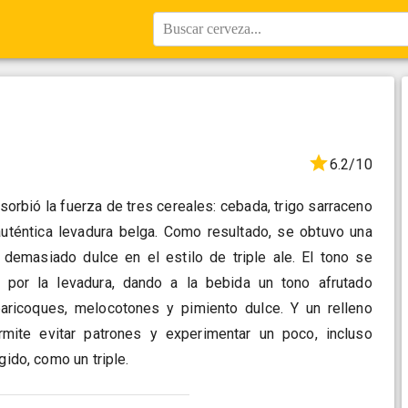
Buscar cerveza...
6.2/10
orbió la fuerza de tres cereales: cebada, trigo sarraceno
 auténtica levadura belga. Como resultado, se obtuvo una
demasiado dulce en el estilo de triple ale. El tono se
e por la levadura, dando a la bebida un tono afrutado
lbaricoques, melocotones y pimiento dulce. Y un relleno
rmite evitar patrones y experimentar un poco, incluso
gido, como un triple.