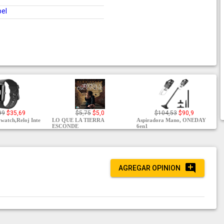
pel
99
$35,69
$5,75
$5,0
$104,53
$90,9
twatch,Reloj Inte
LO QUE LA TIERRA
Aspiradora Mano, ONEDAY
ESCONDE
6en1
AGREGAR OPINION