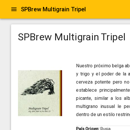
SPBrew Multigrain Tripel
SPBrew Multigrain Tripel
Nuestro próximo belga abs
y trigo y el poder de la
cerveza potente pero no 
establece principalment
picante, similar a los a
multigrano inusual le pe
dentro de un estilo restrin
País Origen:
Rusia