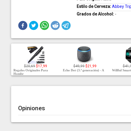
Estilo de Cerveza:
Abbey Tri
Grados de Alcohol:
-
$20,69
$17,99
$49,99
$21,99
$41,
Regalos Originales Para
Echo Dot (3.ª generación) - A
Willful Smar
Hombr
Opiniones