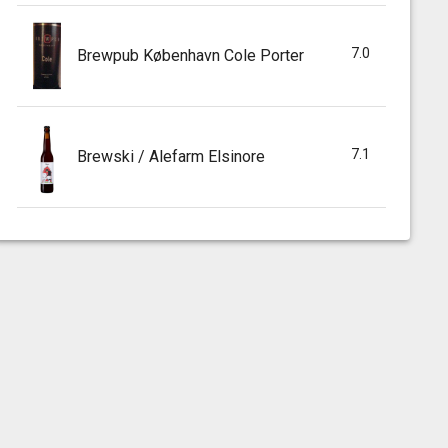
7.0
Brewpub København Cole Porter
7.1
Brewski / Alefarm Elsinore