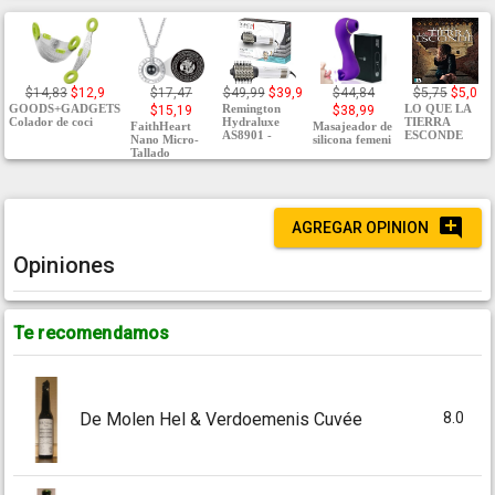
$14,83
$12,9
$17,47
$49,99
$39,9
$44,84
$5,75
$5,0
GOODS+GADGETS
Remington
LO QUE LA
$15,19
$38,99
Colador de coci
Hydraluxe
TIERRA
FaithHeart
Masajeador de
AS8901 -
ESCONDE
Nano Micro-
silicona femeni
Tallado
AGREGAR OPINION
Opiniones
Te recomendamos
8.0
De Molen Hel & Verdoemenis Cuvée