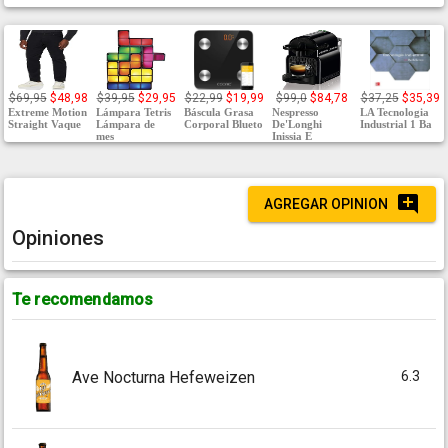
$69,95
$48,98
$39,95
$29,95
$22,99
$19,99
$99,0
$84,78
$37,25
$35,39
Extreme Motion
Lámpara Tetris
Báscula Grasa
Nespresso
LA Tecnologia
Straight Vaque
Lámpara de
Corporal Blueto
De'Longhi
Industrial 1 Ba
mes
Inissia E
AGREGAR OPINION
Opiniones
Te recomendamos
6.3
Ave Nocturna Hefeweizen