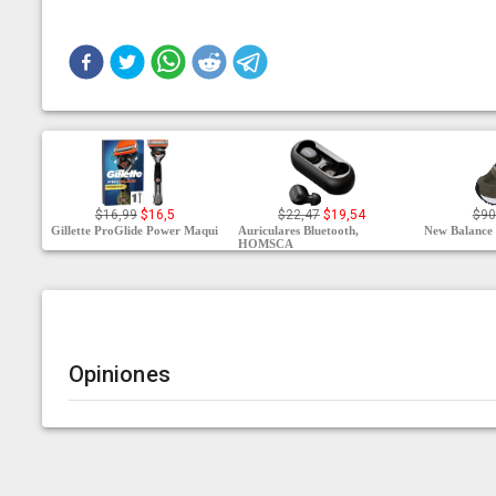
$16,99
$16,5
$22,47
$19,54
$90
Gillette ProGlide Power Maqui
Auriculares Bluetooth,
New Balance 
HOMSCA
Opiniones