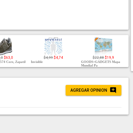
,0
$63,0
$4,99
$4,74
$22,88
$19,9
574 Core, Zapatil
Invisible
GOODS+GADGETS Mapa
Mundial Pa
AGREGAR OPINION