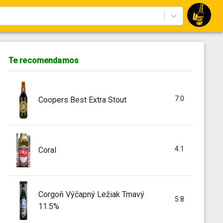
Te recomendamos
7.0
Coopers Best Extra Stout
4.1
Coral
Corgoň Výčapný Ležiak Tmavý
5.8
11.5%