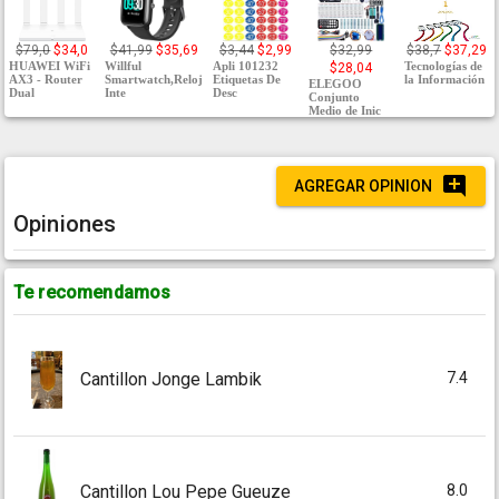
$79,0
$34,0
$41,99
$35,69
$3,44
$2,99
$32,99
$38,7
$37,29
HUAWEI WiFi
Willful
Apli 101232
Tecnologías de
$28,04
AX3 - Router
Smartwatch,Reloj
Etiquetas De
la Información
ELEGOO
Dual
Inte
Desc
Conjunto
Medio de Inic
AGREGAR OPINION
Opiniones
Te recomendamos
7.4
Cantillon Jonge Lambik
8.0
Cantillon Lou Pepe Gueuze