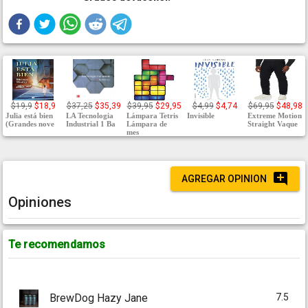
$19,9
$18,9
$37,25
$35,39
$39,95
$29,95
$4,99
$4,74
$69,95
$48,98
Julia está bien
LA Tecnologia
Lámpara Tetris
Invisible
Extreme Motion
(Grandes nove
Industrial 1 Ba
Lámpara de
Straight Vaque
mes
AGREGAR OPINION
Opiniones
Te recomendamos
7.5
BrewDog Hazy Jane