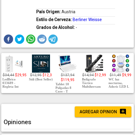
País Origen:
Austria
Estilo de Cerveza:
Berliner Weisse
Grados de Alcohol:
-
$34,44
$29,95
$12,95
$12,3
$137,94
$14,94
$12,99
$11,49
$9,99
LedBrico
Sidi (Best Seller)
Bolígrafo
WC luz
$119,95
033689 -
Táctico
nocturna,
Tablet 10
Regleta Int
Multiherram
Adoric LED L
Pulgadas 8
Core - T
AGREGAR OPINION
Opiniones