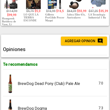
$114,99
$5,75
$5,0
$16,99
$16,5
$64,39
$55,99
$37,25
$35,39
LO QUE LA
Gillette
Jabra Elite 65t,
LA Tecnologia
$99,99
TIERRA
ProGlide Power
Auriculares
Industrial 1 Ba
Homgeeek
ESCONDE
Maqui
Batidora de
Vaso, Li
AGREGAR OPINION
Opiniones
Te recomendamos
7.0
BrewDog Dead Pony (Club) Pale Ale
7.3
BrewDog Dogma