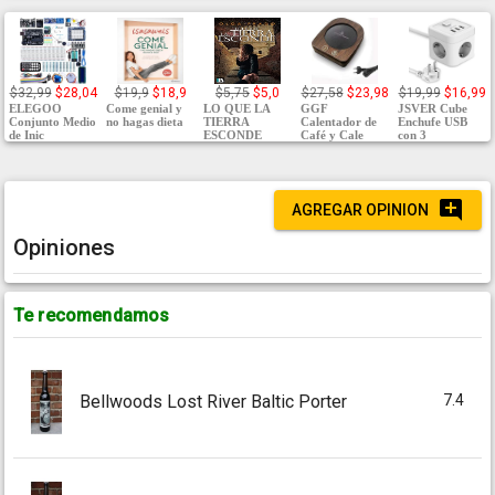
$32,99
$28,04
$19,9
$18,9
$5,75
$5,0
$27,58
$23,98
$19,99
$16,99
ELEGOO
Come genial y
LO QUE LA
GGF
JSVER Cube
Conjunto Medio
no hagas dieta
TIERRA
Calentador de
Enchufe USB
de Inic
ESCONDE
Café y Cale
con 3
AGREGAR OPINION
Opiniones
Te recomendamos
7.4
Bellwoods Lost River Baltic Porter