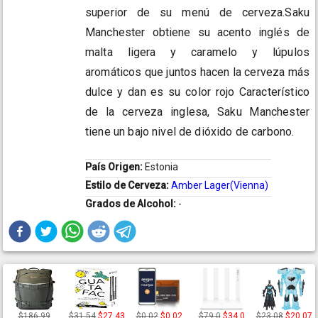
superior de su menú de cerveza.Saku
Manchester obtiene su acento inglés de
malta ligera y caramelo y lúpulos
aromáticos que juntos hacen la cerveza más
dulce y dan es su color rojo Característico
de la cerveza inglesa, Saku Manchester
tiene un bajo nivel de dióxido de carbono.
País Origen:
Estonia
Estilo de Cerveza:
Amber Lager(Vienna)
Grados de Alcohol:
-
$186,99
$31,54
$27,43
$0,02
$0,02
$79,0
$34,0
$23,08
$20,07