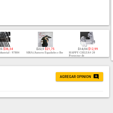
25
$36,34
$22,9
$21,75
$14,94
$12,99
dustrial - 97884
SIRA (Autores Españoles e Ibe
HAPPY CHLEA® 20
Protector de
AGREGAR OPINION