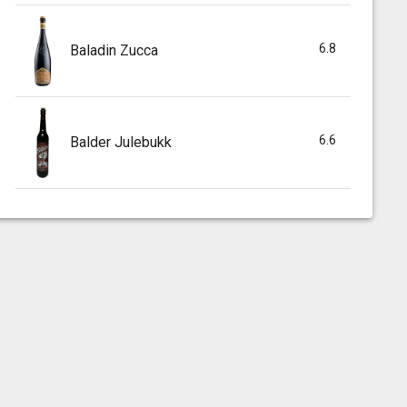
6.8
Baladin Zucca
6.6
Balder Julebukk