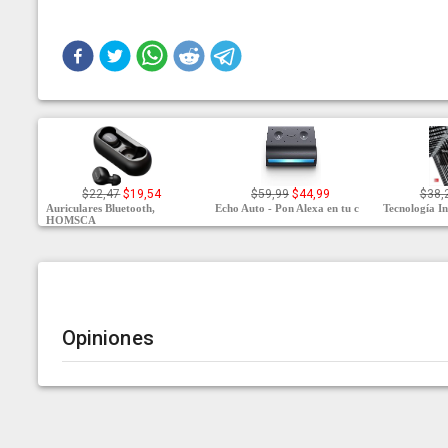
$22,47
$19,54
$59,99
$44,99
$38,
Auriculares Bluetooth,
Echo Auto - Pon Alexa en tu c
Tecnología In
HOMSCA
Opiniones