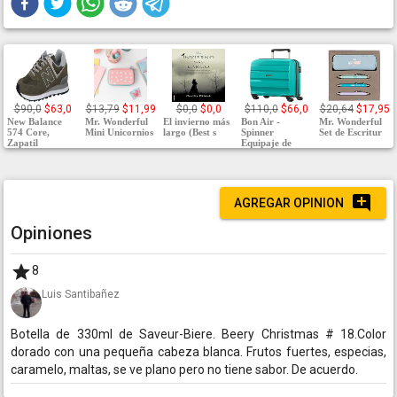
$90,0
$63,0
$13,79
$11,99
$0,0
$0,0
$110,0
$66,0
$20,64
$17,95
New Balance
Mr. Wonderful
El invierno más
Bon Air -
Mr. Wonderful
574 Core,
Mini Unicornios
largo (Best s
Spinner
Set de Escritur
Zapatil
Equipaje de
AGREGAR OPINION
Opiniones
8
Luis Santibañez
Botella de 330ml de Saveur-Biere. Beery Christmas # 18.Color
dorado con una pequeña cabeza blanca. Frutos fuertes, especias,
caramelo, maltas, se ve plano pero no tiene sabor. De acuerdo.