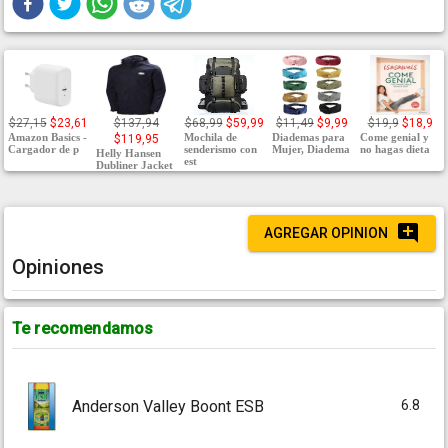
$27,15
$23,61
$137,94
$68,99
$59,99
$11,49
$9,99
$19,9
$18,9
Amazon Basics -
Mochila de
Diademas para
Come genial y
$119,95
Cargador de p
senderismo con
Mujer, Diadema
no hagas dieta
Helly Hansen
est
Dubliner Jacket
AGREGAR OPINION
Opiniones
Te recomendamos
6.8
Anderson Valley Boont ESB