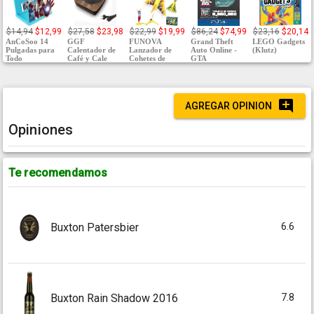
$14,94
$12,99
$27,58
$23,98
$22,99
$19,99
$86,24
$74,99
$23,16
$20,14
AnCoSoo 14
GGF
FUNOVA
Grand Theft
LEGO Gadgets
Pulgadas para
Calentador de
Lanzador de
Auto Online -
(Klutz)
Todo
Café y Cale
Cohetes de
GTA
AGREGAR OPINION
Opiniones
Te recomendamos
6.6
Buxton Patersbier
7.8
Buxton Rain Shadow 2016