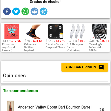
Grados de Alcohol:
-
$18,9
$17,95
$46,0
$31,58
$22,99
$19,99
$11,5
$10,0
$38,25
$36,34
El arte de
Voltactive
Báscula Grasa
UA Heatgear
Tecnología
engañar al
Tobillera
Corporal Blueto
Locut
Industrial -
karma (
Izquierd
Calcetines,
97884
AGREGAR OPINION
Opiniones
Te recomendamos
Anderson Valley Boont Barl Bourbon Barrel
7.0