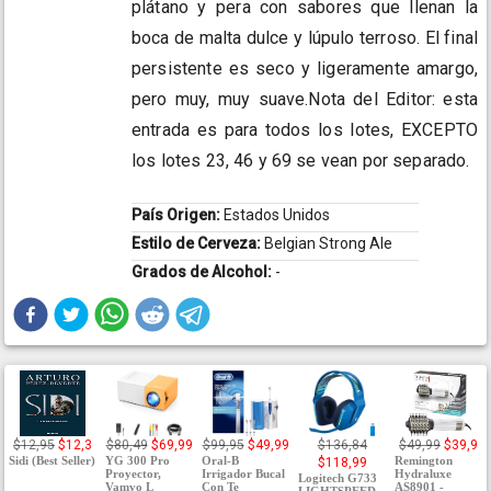
plátano y pera con sabores que llenan la
boca de malta dulce y lúpulo terroso. El final
persistente es seco y ligeramente amargo,
pero muy, muy suave.Nota del Editor: esta
entrada es para todos los lotes, EXCEPTO
los lotes 23, 46 y 69 se vean por separado.
País Origen:
Estados Unidos
Estilo de Cerveza:
Belgian Strong Ale
Grados de Alcohol:
-
$12,95
$12,3
$80,49
$69,99
$99,95
$49,99
$136,84
$49,99
$39,9
Sidi (Best Seller)
YG 300 Pro
Oral-B
Remington
$118,99
Proyector,
Irrigador Bucal
Hydraluxe
Logitech G733
Vamvo L
Con Te
AS8901 -
LIGHTSPEED