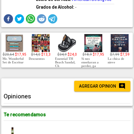
Grados de Alcohol:
-
$20,64
$17,95
$14,0
$13,3
$34,9
$24,0
$18,9
$17,95
$7,99
$7,59
Mr. Wonderful
Descuentos
Essential TH
Si nos
La chica de
Set de Escritur
Beach Sandal,
enseñaran a
nieve
Ch
perder, ga
AGREGAR OPINION
Opiniones
Te recomendamos