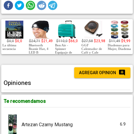
$0,0
$0,0
$24,71
$21,49
$110,0
$66,0
$27,58
$23,98
$11,49
$9,99
La última
Bluetooth
Bon Air -
GGF
Diademas para
secuencia
Beanie Hat, 4
Spinner
Calentador de
Mujer, Diadema
LED B
Equipaje de
Café y Cale
AGREGAR OPINION
Opiniones
Te recomendamos
6.9
Artezan Czarny Mustang