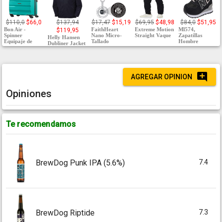
$110,0
$66,0
$137,94
$17,47
$15,19
$69,95
$48,98
$84,0
$51,95
Bon Air -
FaithHeart
Extreme Motion
Ml574,
$119,95
Spinner
Nano Micro-
Straight Vaque
Zapatillas
Helly Hansen
Equipaje de
Tallado
Hombre
Dubliner Jacket
AGREGAR OPINION
Opiniones
Te recomendamos
7.4
BrewDog Punk IPA (5.6%)
7.3
BrewDog Riptide