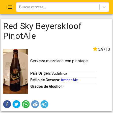
Buscar cerveza...
Red Sky Beyerskloof
PinotAle
5.9/10
Cerveza mezclada con pinotage
País Origen:
Sudáfrica
Estilo de Cerveza:
Amber Ale
Grados de Alcohol:
-