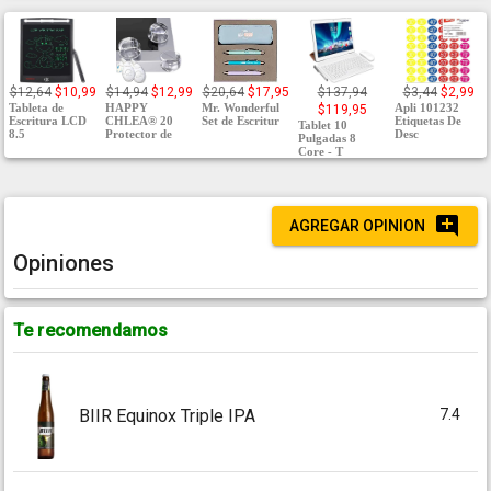
$12,64
$10,99
$14,94
$12,99
$20,64
$17,95
$137,94
$3,44
$2,99
Tableta de
HAPPY
Mr. Wonderful
Apli 101232
$119,95
Escritura LCD
CHLEA® 20
Set de Escritur
Etiquetas De
Tablet 10
8.5
Protector de
Desc
Pulgadas 8
Core - T
AGREGAR OPINION
Opiniones
Te recomendamos
7.4
BIIR Equinox Triple IPA