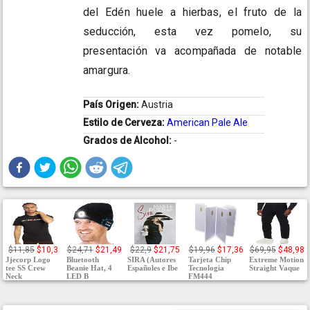
del Edén huele a hierbas, el fruto de la
seducción, esta vez pomelo, su
presentación va acompañada de notable
amargura.
País Origen:
Austria
Estilo de Cerveza:
American Pale Ale
Grados de Alcohol:
-
$11,85
$10,3
$24,71
$21,49
$22,9
$21,75
$19,96
$17,36
$69,95
$48,98
Jjecorp Logo
Bluetooth
SIRA (Autores
Tarjeta Chip
Extreme Motion
tee SS Crew
Beanie Hat, 4
Españoles e Ibe
Tecnologia
Straight Vaque
Neck
LED B
FM444