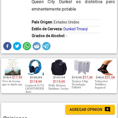
Queen City Dunkel es distintiva pero
eminentemente potable.
País Origen:
Estados Unidos
Estilo de Cerveza:
Dunkel/Tmavý
Grados de Alcohol:
-
$18,9
$17,95
$136,84
$137,94
$19,96
$17,36
$46,0
$31,58
Vive de forma
Tarjeta Chip
Voltactive
$118,99
$119,95
que te duela ma
Tecnologia
Tobillera
Logitech G733
Helly Hansen
FM444
Izquierd
LIGHTSPEED
Dubliner Jacket
Auri
AGREGAR OPINION