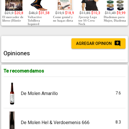
$21,9
$20,8
$46,0
$31,58
$19,9
$18,9
$11,85
$10,3
$11,49
$9,99
El mercader de
Voltactive
Come genial y
Jjecorp Logo
Diademas para
libros (Histór
Tobillera
no hagas dieta
tee SS Crew
Mujer, Diadema
Izquierd
Neck
AGREGAR OPINION
Opiniones
Te recomendamos
7.6
De Molen Amarillo
8.3
De Molen Hel & Verdoemenis 666