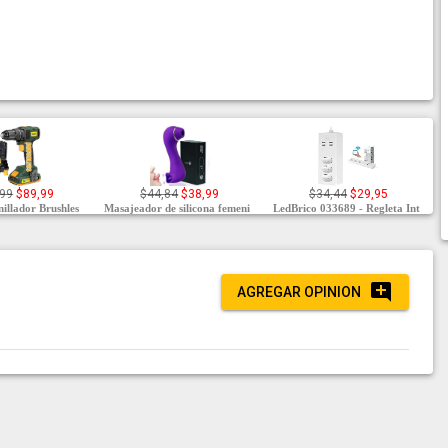
,99
$89,99
$44,84
$38,99
$34,44
$29,95
illador Brushles
Masajeador de silicona femeni
LedBrico 033689 - Regleta Int
AGREGAR OPINION