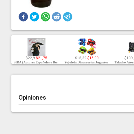
$22,9
$21,75
$18,39
$15,99
$109
SIRA (Autores Españoles e Ibe
Yojoloin Dinosaurios Juguetes
Taladro Atorn
Opiniones