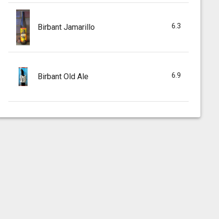
6.3
Birbant Jamarillo
6.9
Birbant Old Ale