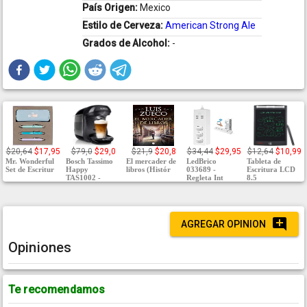
País Origen:
Mexico
Estilo de Cerveza:
American Strong Ale
Grados de Alcohol:
-
$20,64
$17,95
$79,0
$29,0
$21,9
$20,8
$34,44
$29,95
$12,64
$10,99
Mr. Wonderful
Bosch Tassimo
El mercader de
LedBrico
Tableta de
Set de Escritur
Happy
libros (Histór
033689 -
Escritura LCD
TAS1002 -
Regleta Int
8.5
AGREGAR OPINION
Opiniones
Te recomendamos