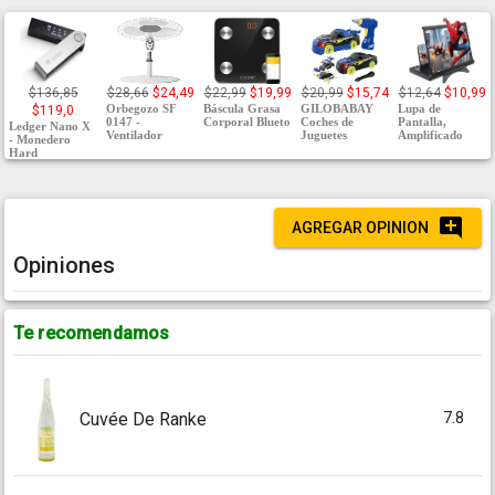
$136,85
$28,66
$24,49
$22,99
$19,99
$20,99
$15,74
$12,64
$10,99
Orbegozo SF
Báscula Grasa
GILOBABAY
Lupa de
$119,0
0147 -
Corporal Blueto
Coches de
Pantalla,
Ledger Nano X
Ventilador
Juguetes
Amplificado
- Monedero
Hard
AGREGAR OPINION
Opiniones
Te recomendamos
7.8
Cuvée De Ranke