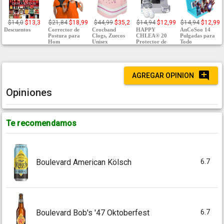
$14,0
$13,3
$21,84
$18,99
$44,99
$35,2
$14,94
$12,99
$14,94
$12,99
Descuentos
Corrector de
Crocband
HAPPY
AnCoSoo 14
Postura para
Clogs, Zuecos
CHLEA® 20
Pulgadas para
Hom
Unisex
Protector de
Todo
AGREGAR OPINION
Opiniones
Te recomendamos
6.7
Boulevard American Kölsch
6.7
Boulevard Bob's '47 Oktoberfest