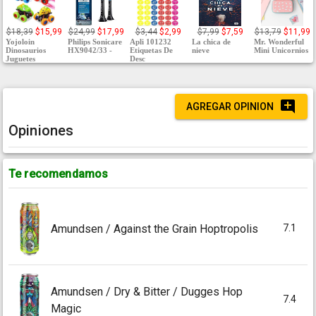
$18,39
$15,99
$24,99
$17,99
$3,44
$2,99
$7,99
$7,59
$13,79
$11,99
Yojoloin
Philips Sonicare
Apli 101232
La chica de
Mr. Wonderful
Dinosaurios
HX9042/33 -
Etiquetas De
nieve
Mini Unicornios
Juguetes
Desc
AGREGAR OPINION
Opiniones
Te recomendamos
7.1
Amundsen / Against the Grain Hoptropolis
Amundsen / Dry & Bitter / Dugges Hop
7.4
Magic