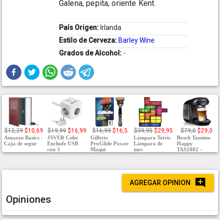
Galena, pepita, oriente Kent.
País Origen:
Irlanda
Estilo de Cerveza:
Barley Wine
Grados de Alcohol:
-
$12,29
$10,69
$19,99
$16,99
$16,99
$16,5
$39,95
$29,95
$79,0
$29,0
Amazon Basics -
JSVER Cube
Gillette
Lámpara Tetris
Bosch Tassimo
Caja de segur
Enchufe USB
ProGlide Power
Lámpara de
Happy
con 3
Maqui
mes
TAS1002 -
AGREGAR OPINION
Opiniones