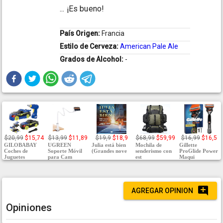
... ¡Es bueno!
País Origen:
Francia
Estilo de Cerveza:
American Pale Ale
Grados de Alcohol:
-
$20,99
$15,74
$13,99
$11,89
$19,9
$18,9
$68,99
$59,99
$16,99
$16,5
GILOBABAY
UGREEN
Julia está bien
Mochila de
Gillette
Coches de
Soporte Móvil
(Grandes nove
senderismo con
ProGlide Power
Juguetes
para Cam
est
Maqui
AGREGAR OPINION
Opiniones