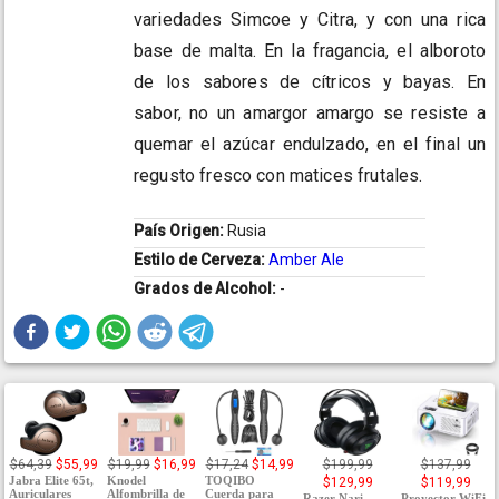
variedades Simcoe y Citra, y con una rica
base de malta. En la fragancia, el alboroto
de los sabores de cítricos y bayas. En
sabor, no un amargor amargo se resiste a
quemar el azúcar endulzado, en el final un
regusto fresco con matices frutales.
País Origen:
Rusia
Estilo de Cerveza:
Amber Ale
Grados de Alcohol:
-
$64,39
$55,99
$19,99
$16,99
$17,24
$14,99
$199,99
$137,99
Jabra Elite 65t,
Knodel
TOQIBO
$129,99
$119,99
Auriculares
Alfombrilla de
Cuerda para
Razer Nari
Proyector WiFi,