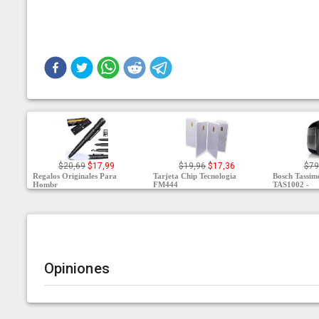
$20,69
$17,99
$19,96
$17,36
$79
Regalos Originales Para
Tarjeta Chip Tecnologia
Bosch Tassi
Hombr
FM444
TAS1002 -
Opiniones