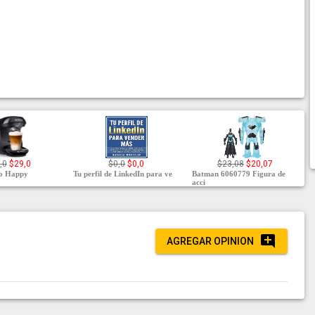
,0
$29,0
$0,0
$0,0
$23,08
$20,07
mo Happy
Tu perfil de LinkedIn para ve
Batman 6060779 Figura de
acci
AGREGAR OPINION