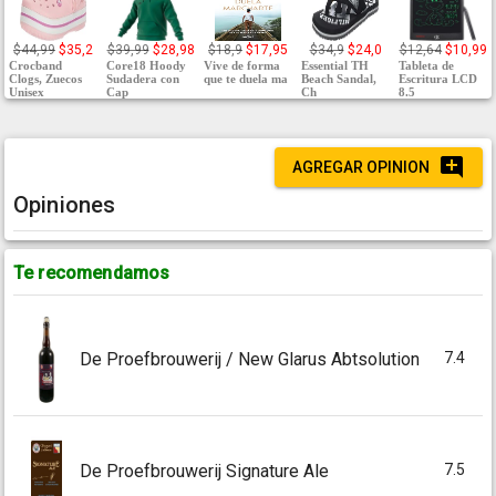
$44,99
$35,2
$39,99
$28,98
$18,9
$17,95
$34,9
$24,0
$12,64
$10,99
Crocband
Core18 Hoody
Vive de forma
Essential TH
Tableta de
Clogs, Zuecos
Sudadera con
que te duela ma
Beach Sandal,
Escritura LCD
Unisex
Cap
Ch
8.5
AGREGAR OPINION
Opiniones
Te recomendamos
7.4
De Proefbrouwerij / New Glarus Abtsolution
7.5
De Proefbrouwerij Signature Ale