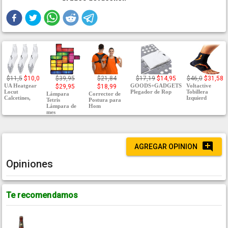
$11,5
$10,0
$39,95
$21,84
$17,19
$14,95
$46,0
$31,58
UA Heatgear
GOODS+GADGETS
Voltactive
$29,95
$18,99
Locut
Plegador de Rop
Tobillera
Lámpara
Corrector de
Calcetines,
Izquierd
Tetris
Postura para
Lámpara de
Hom
mes
AGREGAR OPINION
Opiniones
Te recomendamos