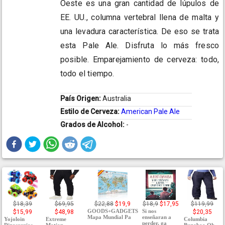
Oeste es una gran cantidad de lúpulos de
EE. UU., columna vertebral llena de malta y
una levadura característica. De eso se trata
esta Pale Ale. Disfruta lo más fresco
posible. Emparejamiento de cerveza: todo,
todo el tiempo.
País Origen:
Australia
Estilo de Cerveza:
American Pale Ale
Grados de Alcohol:
-
$18,39
$69,95
$22,88
$19,9
$18,9
$17,95
$119,99
GOODS+GADGETS
Si nos
$15,99
$48,98
$20,35
Mapa Mundial Pa
enseñaran a
Yojoloin
Extreme
Columbia
perder, ga
Dinosaurios
Motion
Bugaboo Oh