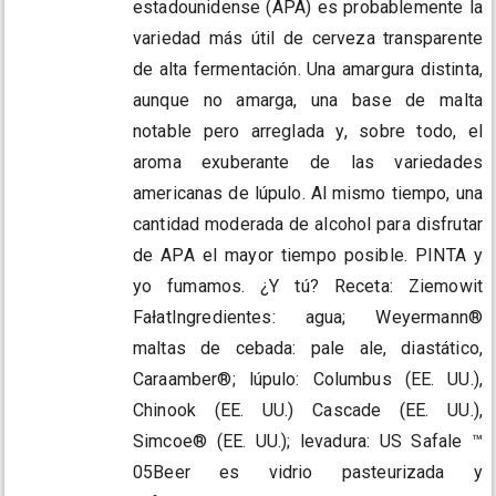
estadounidense (APA) es probablemente la
variedad más útil de cerveza transparente
de alta fermentación. Una amargura distinta,
aunque no amarga, una base de malta
notable pero arreglada y, sobre todo, el
aroma exuberante de las variedades
americanas de lúpulo. Al mismo tiempo, una
cantidad moderada de alcohol para disfrutar
de APA el mayor tiempo posible. PINTA y
yo fumamos. ¿Y tú? Receta: Ziemowit
FałatIngredientes: agua; Weyermann®
maltas de cebada: pale ale, diastático,
Caraamber®; lúpulo: Columbus (EE. UU.),
Chinook (EE. UU.) Cascade (EE. UU.),
Simcoe® (EE. UU.); levadura: US Safale ™
05Beer es vidrio pasteurizada y