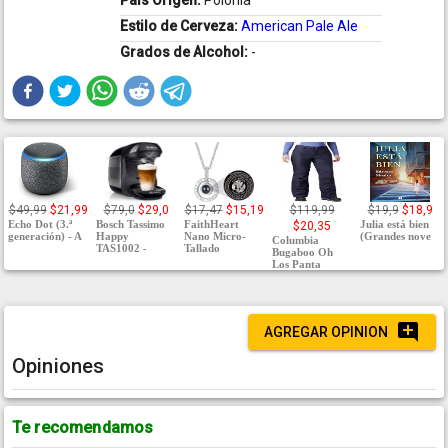
País Origen:
Polonia
Estilo de Cerveza:
American Pale Ale
Grados de Alcohol:
-
$49,99
$21,99
$79,0
$29,0
$17,47
$15,19
$119,99
$19,9
$18,9
Echo Dot (3.ª
Bosch Tassimo
FaithHeart
Julia está bien
$20,35
generación) - A
Happy
Nano Micro-
(Grandes nove
Columbia
TAS1002 -
Tallado
Bugaboo Oh
Los Panta
AGREGAR OPINION
Opiniones
Te recomendamos