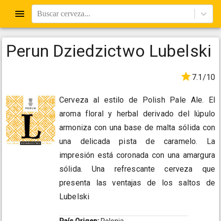
Buscar cerveza...
Perun Dziedzictwo Lubelski
7.1/10
Cerveza al estilo de Polish Pale Ale. El
aroma floral y herbal derivado del lúpulo
armoniza con una base de malta sólida con
una delicada pista de caramelo. La
impresión está coronada con una amargura
sólida. Una refrescante cerveza que
presenta las ventajas de los saltos de
Lubelski