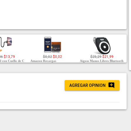
86
$13,79
$0,02
$0,02
$25,29
$21,99
l con Cuello de C
Amazon Recargas
Aigoss Manos Libres Bluetooth
AGREGAR OPINION