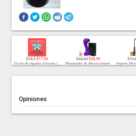
$18,9
$17,95
$44,84
$38,99
$15,
El arte de engañar al karma (
Masajeador de silicona femeni
Soporte Móvi
Opiniones