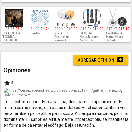
$5,75
$5,0
$4,99
$4,74
$80,49
$69,99
$17,24
$14,99
$17,47
$15,19
LO QUE LA
Invisible
YG 300 Pro
TOQIBO
FaithHeart
TIERRA
Proyector,
Cuerda para
Nano Micro-
ESCONDE
Vamvo L
Saltar de
Tallado
AGREGAR OPINION
Opiniones
8
Gabriel Jimenez
Color cobre oscuro. Espuma fina, desaparece rápidamente. En el
aroma es muy a vino, con pasas notables. En el sabor también vino,
pero también perceptible pan oscuro. Amargura marcada, pero no
dominante. El sabor es virtualmente imperceptible, se manifiesta
en forma de calentar el esófago. Baja saturación.