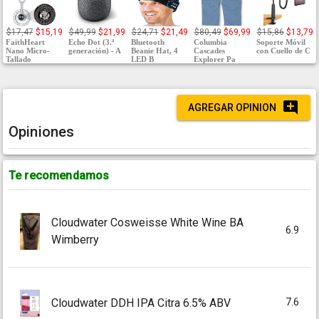
$17,47
$15,19
$49,99
$21,99
$24,71
$21,49
$80,49
$69,99
$15,86
$13,79
FaithHeart
Echo Dot (3.ª
Bluetooth
Columbia
Soporte Móvil
Nano Micro-
generación) - A
Beanie Hat, 4
Cascades
con Cuello de C
Tallado
LED B
Explorer Pa
AGREGAR OPINION
Opiniones
Te recomendamos
Cloudwater Cosweisse White Wine BA
6.9
Wimberry
7.6
Cloudwater DDH IPA Citra 6.5% ABV