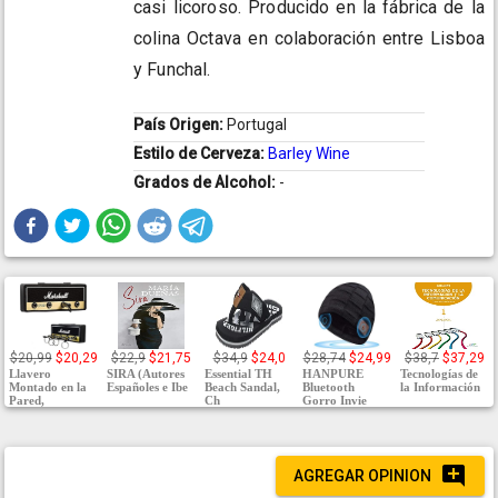
casi licoroso. Producido en la fábrica de la
colina Octava en colaboración entre Lisboa
y Funchal.
País Origen:
Portugal
Estilo de Cerveza:
Barley Wine
Grados de Alcohol:
-
$20,99
$20,29
$22,9
$21,75
$34,9
$24,0
$28,74
$24,99
$38,7
$37,29
Llavero
SIRA (Autores
Essential TH
HANPURE
Tecnologías de
Montado en la
Españoles e Ibe
Beach Sandal,
Bluetooth
la Información
Pared,
Ch
Gorro Invie
AGREGAR OPINION